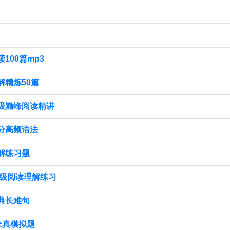
100篇mp3
解精炼50篇
级巅峰阅读精讲
分高频语法
解练习题
六级阅读理解练习
典长难句
全真模拟题