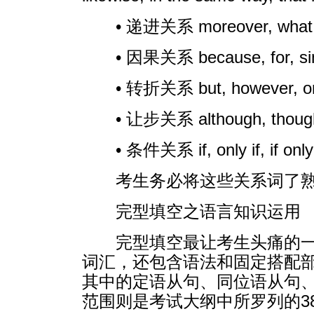
• 递进关系 moreover, what is m
• 因果关系 because, for, sinc
• 转折关系 but, however, on t
• 让步关系 although, though,
• 条件关系 if, only if, if only
考生务必将这些关系词了
完型填空之语言知识运用
完型填空最让考生头痛的一
词汇，还包含语法和固定搭配
其中的定语从句、同位语从句
范围则是考试大纲中所罗列的3