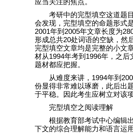
应当关注的焦点。
考研中的完型填空这道题目
会发现，完型填空的命题形式是：
2001年到2005年文章长度为
形成总共20处词语的空缺，然
完型填空文章均是完整的小文
材从1994年考到1996年，
题材都应把握。
从难度来讲，1994年到2
份显得非常难以琢磨，此后出题者
于平稳。因此考生应树立对该
完型填空之阅读理解
根据教育部考试中心编辑
下文的综合理解能力和语言运