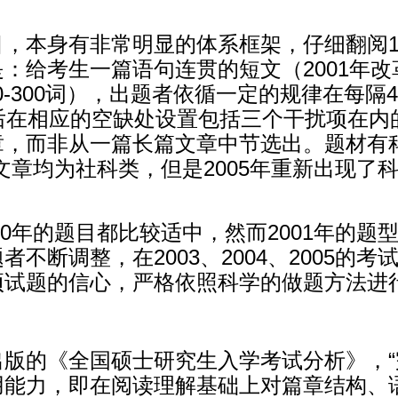
，本身有非常明显的体系框架，仔细翻阅199
给考生一篇语句连贯的短文（2001年改革之
280-300词），出题者依循一定的规律在每
后在相应的空缺处设置包括三个干扰项在内
章，而非从一篇长篇文章中节选出。题材有
之后文章均为社科类，但是2005年重新出现
000年的题目都比较适中，然而2001年的
不断调整，在2003、2004、2005的
项试题的信心，严格依照科学的做题方法进
出版的《全国硕士研究生入学考试分析》，
用能力，即在阅读理解基础上对篇章结构、