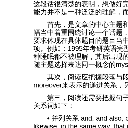
这段话很清楚的表明，想做好
能力并不是一种泛泛的理解，
首先，是文章的中心主题
幅当中着重围绕讨论一个话题
要求体现在具体题目的题目当中
项。例如：1995年考研英语完型文章开篇：ne
种睡眠都不被理解，其后出现的第43题中the
随主题选择表达同一概念的myste
其次，阅读应把握段落与
moreover来表示的递进关系
第三，阅读还需要把握句
关系词如下：
• 并列关系 and, and also, or,
likewise, in the same way, that i