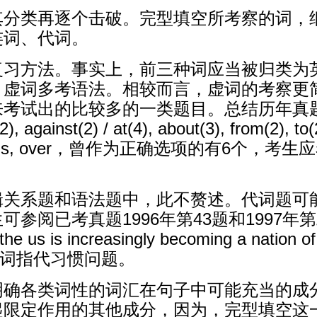
其分类再逐个击破。完型填空所考察的词，
连词、代词。
复习方法。事实上，前三种词应当被归类为
，虚词多考语法。相较而言，虚词的考察更
出的比较多的一类题目。总结历年真题，介词出现
2), against(2) / at(4), about(3), from(2), to(
ugh, towards, over，曾作为正确选项的
辑关系题和语法题中，此不赘述。代词题可
已考真题1996年第43题和1997年第二段首句e
the us is increasingly becoming a nation o
英语代词指代习惯问题。
明确各类词性的词汇在句子中可能充当的成
起限定作用的其他成分，因为，完型填空这