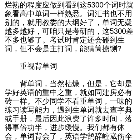
烂熟的程度应做到看到这5300个词时就
象看高中单词一样熟悉。词汇书也不用
别的，就用教委的大纲好了，单词无疑
越多越好，可咱只是考研的，这5300差
不多也够了。考试时肯定还会碰到生
词，但不会是主打词，能猜筒掳铡?
重视背单词
背单词，当然枯燥，但是，它却是
学好英语的重中之重，就如同建房必有
砖一样。不少同学不看重单词，一味的
练习读写能力，遇到生单词就去查字典
或手册，最后因此浪费了许多时间，落
得事倍功半，进步缓慢。我们都有体
会，单词背会了，英语学鹄辞崆崴伤伞