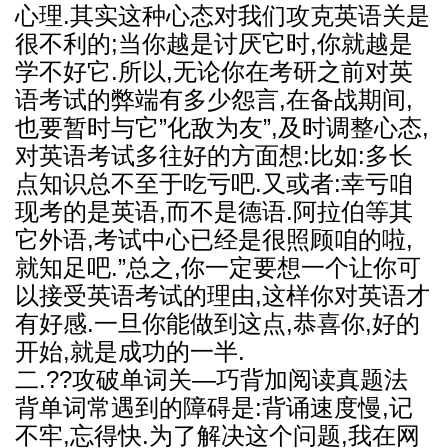
心理.其实这种心态对我们攻克英语关是
很不利的;当你越是讨厌它时,你就越是
学不好它.所以,无论你在考研之前对英
语考试的弊端有多少怨言,在备战期间,
也要暂时与它”化敌为友”,及时调整心态,
对英语考试多往好的方面想:比如:多长
点知识总不至于吃亏吧.又或者:幸亏咱
现考的是英语,而不是德语.阿拉伯等其
它外语,考试中心已经是很照顾咱的啦,
就知足吧.”总之,你一定要想一个让你可
以接受英语考试的理由,这样你对英语才
有好感.一旦你能做到这点,恭喜你,好的
开始,就是成功的一半.
二.??攻破单词关—巧背加阅读真题法
背单词常遇到的障碍是:背诵速度慢,记
不牢,忘得快.为了解决这个问题,我在网