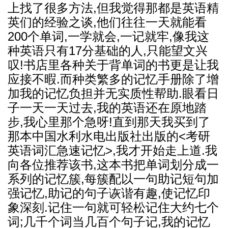
上找了很多方法,但我觉得那都是英语精
英们的经验之谈,他们往往一天就能看
200个单词,一学就会,一记就牢,像我这
种英语只有17分基础的人,只能望文兴
叹!书店里各种关于背单词的书更是让我
应接不暇.而种类繁多的记忆手册除了增
加我的记忆负担并无实质性帮助.眼看日
子一天一天过去,我的英语还在原地踏
步,我心里那个急呀!直到那天我买到了
那本中国水利水电出版社出版的<考研
英语词汇急速记忆>,我才开始走上道.我
向各位推荐该书,这本书把单词划分成一
系列的记忆簇,每簇配以一句助记短句加
强记忆,助记的句子诙谐有趣,使记忆印
象深刻.记住一句就可轻松记住大约七个
词;几千个词当几百个句子记,我的记忆