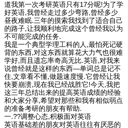
道我第一次考研英语只有17分呢!为了学
好英语,我曾经走过多少弯路,曾经多少
昼夜难眠.三年的摸索我找到了适合自己
的路子,让我顺利地完成这个曾经我以为
不可能完成的任务.
我是一个典型学理工科的人,最怕死记硬
背的东西,对这东西就算花大力气也很难
学好,而且遗忘率奇高无比.英语,对我来
说曾经就是这样的东西—单词总是记不
住,文章看不懂,做题速度慢.它曾经让我
快要崩溃,现在我已经战胜它!今天,我把
这三年总结出来的提高英语成绩的经验
和大家分享,希望对那些和我有相似弱点
的准备考研的朋友有帮助.
一.??调整心态,积极面对英语
英语基础差的朋友对英语往往有厌恶的