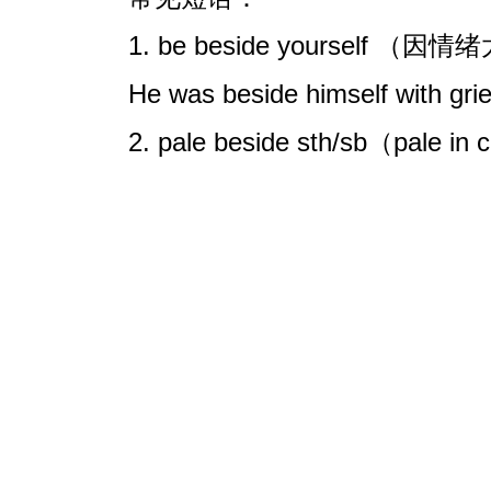
1. be beside yoursel
He was beside himself wit
2. pale beside sth/sb（pale 