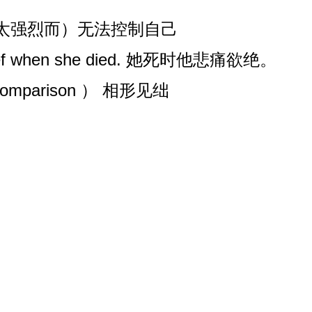
f （因情绪太强烈而）无法控制自己
h grief when she died. 她死时他悲痛欲绝。
in comparison ） 相形见绌