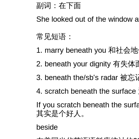
副词：在下面
She looked out of the wi
常见短语：
1. marry beneath you
2. beneath your digni
3. beneath the/sb's
4. scratch beneath the s
If you scratch beneath the 
其实是个好人。
beside