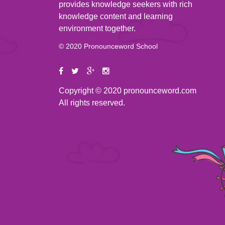
provides knowledge seekers with rich
knowledge content and learning
environment together.
© 2020 Pronounceword School
Copyright © 2020 pronounceword.com
All rights reserved.