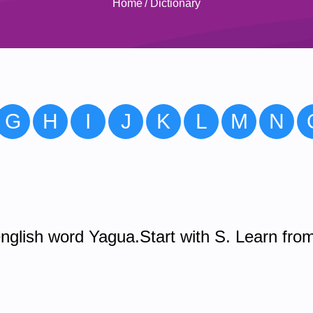
Home
/
Dictionary
G
H
I
J
K
L
M
N
nglish word Yagua.Start with S. Learn fro