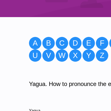
A
B
C
D
E
F
U
V
W
X
Y
Z
Yagua. How to pronounce the e
Yagua