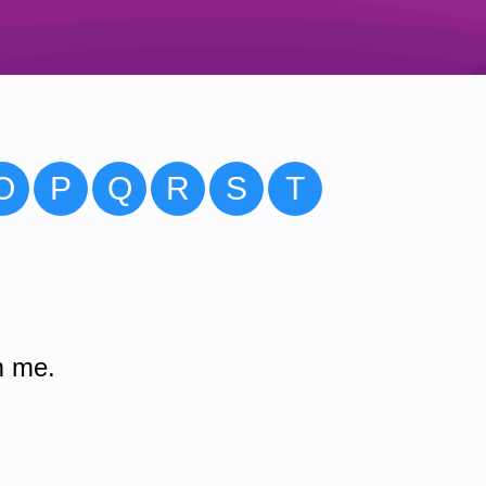
O
P
Q
R
S
T
m me.