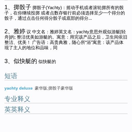
1、掷骰子
掷骰子(Yachty)：摇动手机或者滚轮掷所有的骰
子，在你继续投掷 或者点数存银行前必须选择至少一个得分的
骰子，通过点击任何得分骰子或底部的得分...
2、雅婷
议 中文名：雅婷英文名：yachty意思外观似游艇[轻
舟]的; 整洁优美如游艇的。寓意：用完该产品之后，卫生间依旧
整洁、优美！ 广告语：高贵典雅，随心所“浴”寓意：该产品体
现了主人的地位和品味，同
3、似快艇的
似快艇的
短语
yachty deluxe
豪华版;掷骰子豪华版
专业释义
英英释义