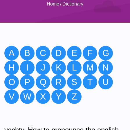
Home
/
Dictionary
A
B
C
D
E
F
G
H
I
J
K
L
M
N
O
P
Q
R
S
T
U
V
W
X
Y
Z
yachty. How to pronounce the english