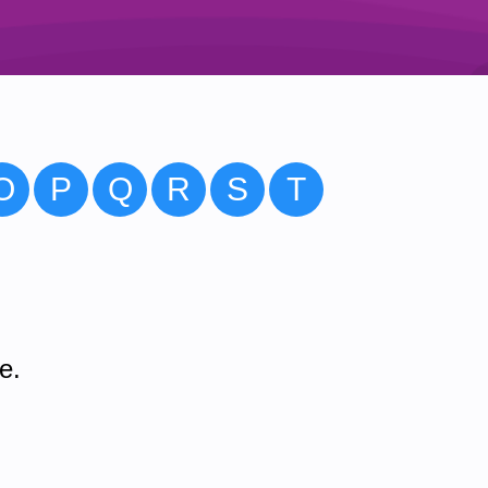
O
P
Q
R
S
T
e.