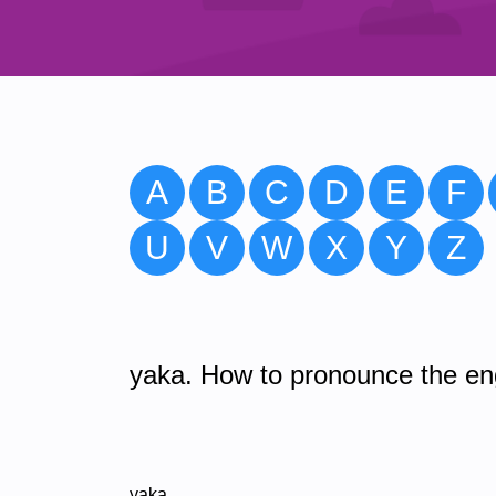
A
B
C
D
E
F
U
V
W
X
Y
Z
yaka. How to pronounce the eng
yaka