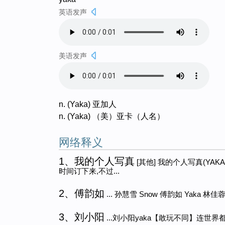
英语发声
美语发声
n. (Yaka) 亚加人
n. (Yaka) （美）亚卡（人名）
网络释义
1、我的个人写真
[其他] 我的个人写真(Y
时间订下来,不过...
2、傅韵如
... 孙慧雪 Snow 傅韵如 Yaka 林佳蓉 Y
3、刘小阳
...刘小阳yaka【敢玩不同】连世界都