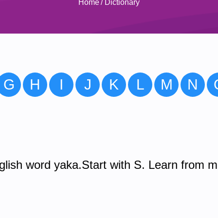
Home
/
Dictionary
G
H
I
J
K
L
M
N
lish word yaka.Start with S. Learn from m