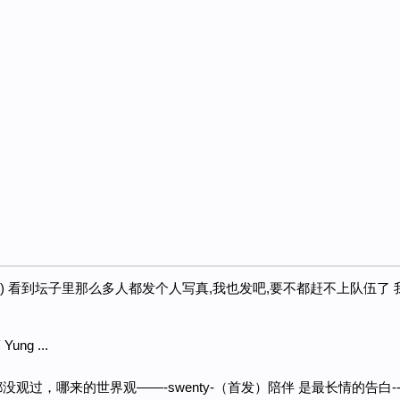
AKA) 看到坛子里那么多人都发个人写真,我也发吧,要不都赶不上队伍了
ung ...
没观过，哪来的世界观——-swenty-（首发）陪伴 是最长情的告白----